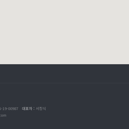
5-19-00987
대표자 :
서창식
com