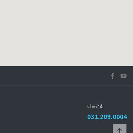
대표전화
031.209.0004
arrow_upward