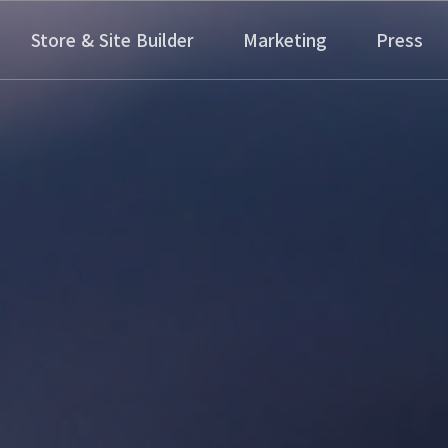
Store & Site Builder
Marketing
Press
Y
몰 제작
 마세요.