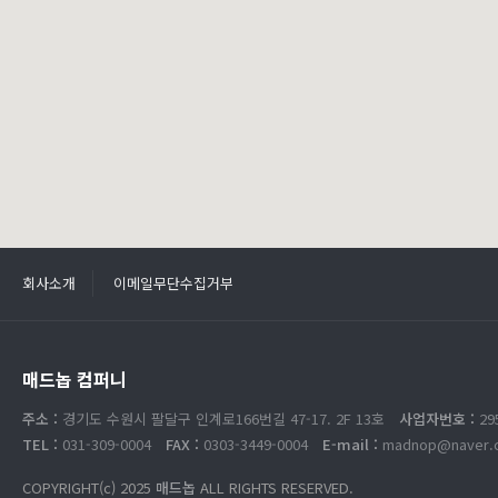
회사소개
이메일무단수집거부
매드놉 컴퍼니
주소 :
경기도 수원시 팔달구 인계로166번길 47-17. 2F 13호
사업자번호 :
29
TEL :
031-309-0004
FAX :
0303-3449-0004
E-mail :
madnop@naver.
COPYRIGHT(c) 2025
매드놉
ALL RIGHTS RESERVED.